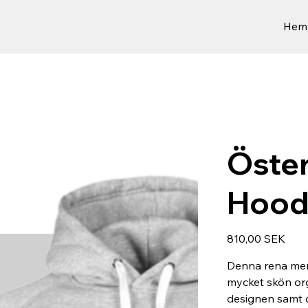
Hem
Öste
Hood
Preis
810,00 SEK
Denna rena men 
mycket skön or
designen samt d