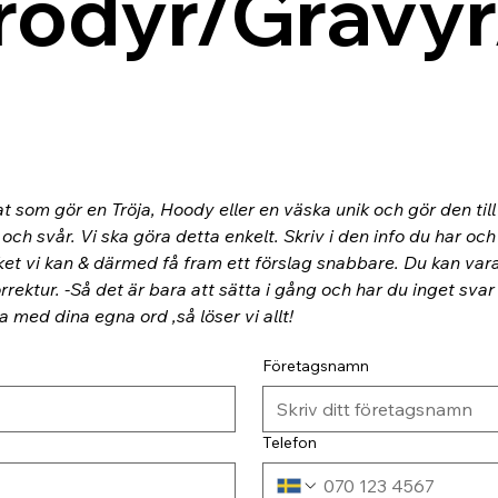
rodyr/Gravyr
at som gör en Tröja, Hoody eller en väska unik och gör den til
ch svår. Vi ska göra detta enkelt. Skriv i den info du har och
ket vi kan & därmed få fram ett förslag snabbare. Du kan va
rektur. -Så det är bara att sätta i gång och har du inget svar
ra med dina egna ord ,så löser vi allt!
Företagsnamn
Telefon