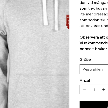
den vid många ol
som t ex huvan 
lite mer dressa
som sedan skuri
att bevaras und
Observera att d
Vi rekommenderar
normalt brukar 
Größe
Anzahl