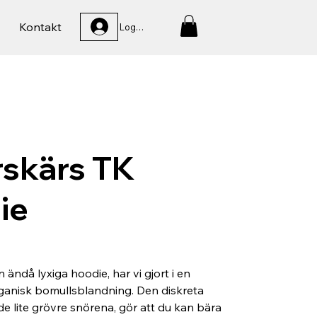
Kontakt
Logga In
rskärs TK
ie
ändå lyxiga hoodie, har vi gjort i en
ganisk bomullsblandning. Den diskreta
e lite grövre snörena, gör att du kan bära