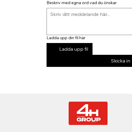
Beskriv med egna ord vad du önskar
Ladda upp din fil här
Ladda upp fil
Skicka in