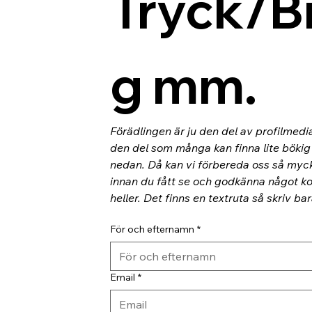
Tryck/B
g mm.
Förädlingen är ju den del av profilmedi
den del som många kan finna lite bökig o
nedan. Då kan vi förbereda oss så myc
innan du fått se och godkänna något kor
heller. Det finns en textruta så skriv ba
För och efternamn
*
Email
*