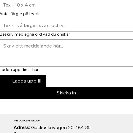
Antal färger på tryck
Beskriv med egna ord vad du önskar
Ladda upp din fil här
Ladda upp fil
Skicka in
4-H CONCEPT GROUP
Adress:
Guckuskovägen 20, 184 35