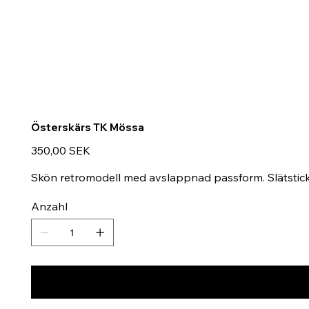
Österskärs TK Mössa
Preis
350,00 SEK
Skön retromodell med avslappnad passform. Slätstic
Anzahl