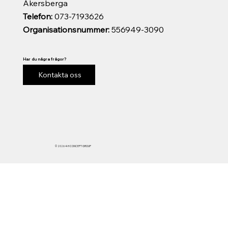
Åkersberga
Telefon:
073-7193626
Organisationsnummer:
556949-3090
Har du några frågor?
Kontakta oss
© 2026 4-H CONCEPT GROUP