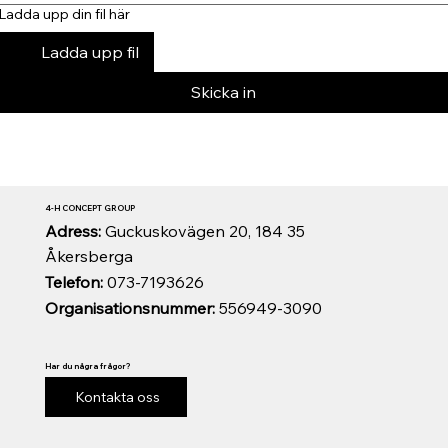
Ladda upp din fil här
Ladda upp fil
Skicka in
4-H CONCEPT GROUP
Adress:
Guckuskovägen 20, 184 35
Åkersberga
Telefon:
073-7193626
Organisationsnummer:
556949-3090
Har du några frågor?
Kontakta oss