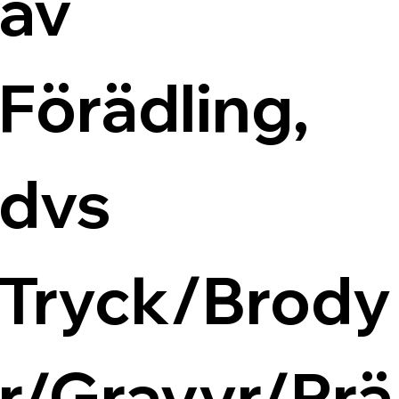
av 
Förädling, 
dvs 
Tryck/Brody
r/Gravyr/Prä