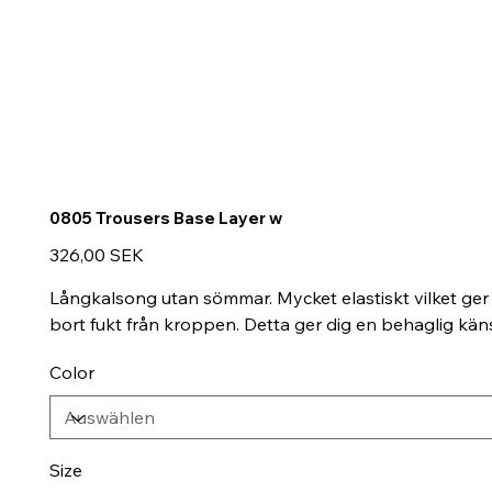
0805 Trousers Base Layer w
Preis
326,00 SEK
Långkalsong utan sömmar. Mycket elastiskt vilket ger
bort fukt från kroppen. Detta ger dig en behaglig kän
Color
Size