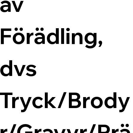
av 
Förädling, 
dvs 
Tryck/Brody
r/Gravyr/Prä