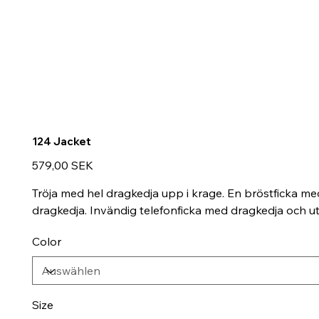
124 Jacket
Preis
579,00 SEK
Tröja med hel dragkedja upp i krage. En bröstficka med
dragkedja. Invändig telefonficka med dragkedja och utg
Color
Size