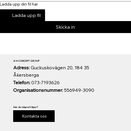
Ladda upp din fil här
Ladda upp fil
Skicka in
4-H CONCEPT GROUP
Adress:
Guckuskovägen 20, 184 35
Åkersberga
Telefon:
073-7193626
Organisationsnummer:
556949-3090
Har du några frågor?
Kontakta oss