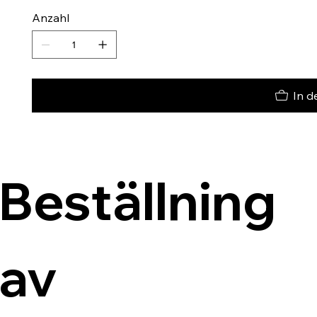
Anzahl
In d
Beställning 
av 