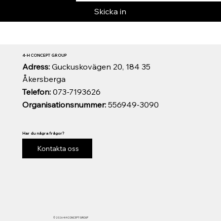
Skicka in
4-H CONCEPT GROUP
Adress:
Guckuskovägen 20, 184 35
Åkersberga
Telefon:
073-7193626
Organisationsnummer:
556949-3090
Har du några frågor?
Kontakta oss
© 2026 4-H CONCEPT GROUP