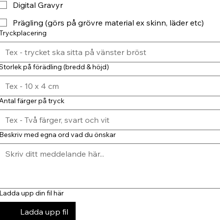
Digital Gravyr
Prägling (görs på grövre material ex skinn, läder etc)
Tryckplacering
Storlek på förädling (bredd & höjd)
Antal färger på tryck
Beskriv med egna ord vad du önskar
Ladda upp din fil här
Ladda upp fil