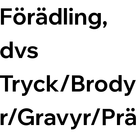
Förädling, 
dvs 
Tryck/Brody
r/Gravyr/Prä