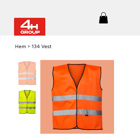
Hem
>
134 Vest