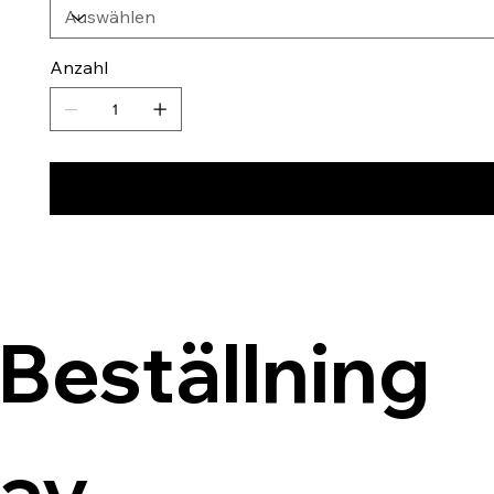
Anzahl
Beställning 
av 