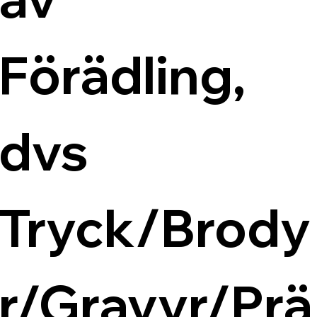
Förädling, 
dvs 
Tryck/Brody
r/Gravyr/Prä