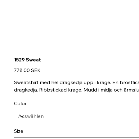
1529 Sweat
Preis
778,00 SEK
Sweatshirt med hel dragkedja upp i krage. En bröstfi
dragkedja. Ribbstickad krage. Mudd i midja och ärmslu
Color
Size