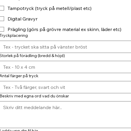
Tampotryck (tryck på metell/plast etc)
Digital Gravyr
Prägling (görs på grövre material ex skinn, läder etc)
Tryckplacering
Storlek på förädling (bredd & höjd)
Antal färger på tryck
Beskriv med egna ord vad du önskar
Ladda upp din fil här