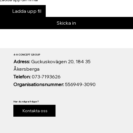
Ladda upp fil
Skicka in
4-H CONCEPT GROUP
Adress:
Guckuskovägen 20, 184 35
Åkersberga
Telefon:
073-7193626
Organisationsnummer:
556949-3090
Har du några frågor?
Kontakta oss