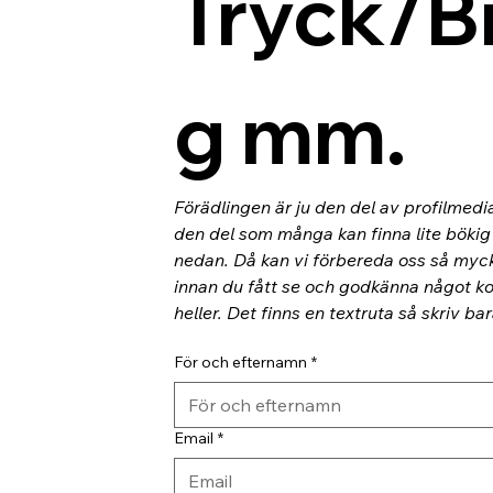
Tryck/B
g mm.
Förädlingen är ju den del av profilmedi
den del som många kan finna lite bökig o
nedan. Då kan vi förbereda oss så myc
innan du fått se och godkänna något kor
heller. Det finns en textruta så skriv ba
För och efternamn
*
Email
*