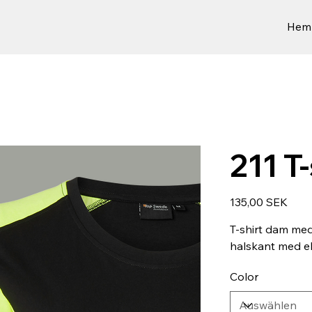
Hem
211 T
Preis
135,00 SEK
T-shirt dam med
halskant med el
Color