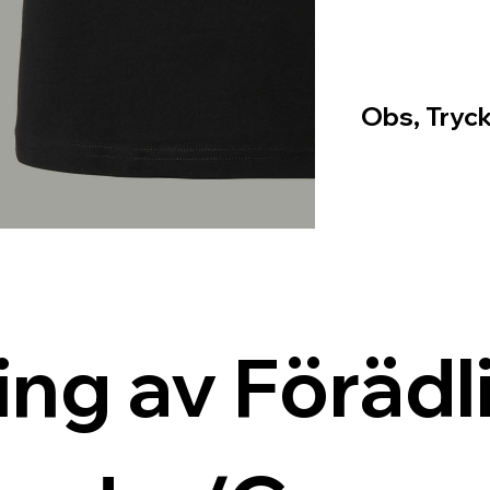
Obs, Tryck
ing av Förädli