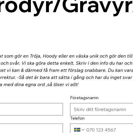
rodyr/Gravyr
at som gör en Tröja, Hoody eller en väska unik och gör den til
ch svår. Vi ska göra detta enkelt. Skriv i den info du har och
ket vi kan & därmed få fram ett förslag snabbare. Du kan va
rektur. -Så det är bara att sätta i gång och har du inget svar
ra med dina egna ord ,så löser vi allt!
Företagsnamn
Telefon