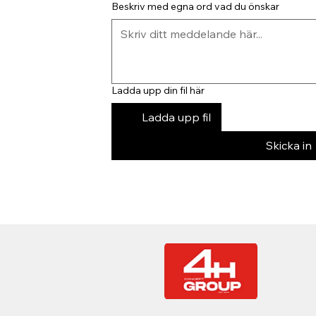
Beskriv med egna ord vad du önskar
Ladda upp din fil här
Ladda upp fil
Skicka in