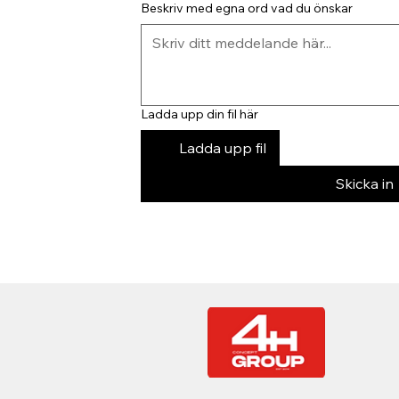
Beskriv med egna ord vad du önskar
Ladda upp din fil här
Ladda upp fil
Skicka in