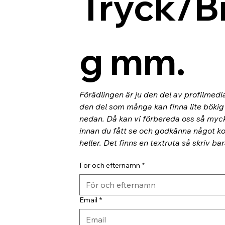
Tryck/B
g mm.
Förädlingen är ju den del av profilmedi
den del som många kan finna lite bökig o
nedan. Då kan vi förbereda oss så myc
innan du fått se och godkänna något kor
heller. Det finns en textruta så skriv ba
För och efternamn
*
Email
*