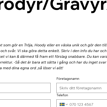
rodyr/Gravyr
at som gör en Tröja, Hoody eller en väska unik och gör den til
ch svår. Vi ska göra detta enkelt. Skriv i den info du har och
ket vi kan & därmed få fram ett förslag snabbare. Du kan va
rektur. -Så det är bara att sätta i gång och har du inget svar
ra med dina egna ord ,så löser vi allt!
Företagsnamn
Telefon