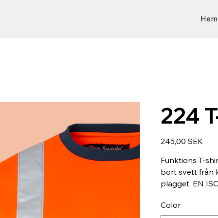
Hem
224 T
Preis
245,00 SEK
Funktions T-shi
bort svett från
plagget. EN IS
Color