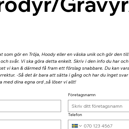
rodyr/Gravyr
at som gör en Tröja, Hoody eller en väska unik och gör den til
ch svår. Vi ska göra detta enkelt. Skriv i den info du har och
ket vi kan & därmed få fram ett förslag snabbare. Du kan va
rektur. -Så det är bara att sätta i gång och har du inget svar
ra med dina egna ord ,så löser vi allt!
Företagsnamn
Telefon