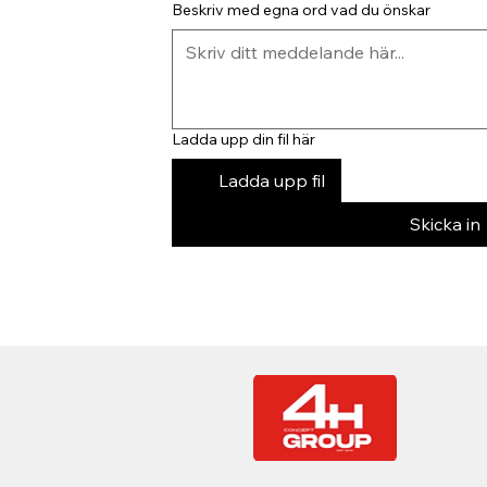
Beskriv med egna ord vad du önskar
Ladda upp din fil här
Ladda upp fil
Skicka in