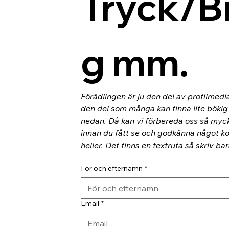
Tryck/B
g mm.
Förädlingen är ju den del av profilmedi
den del som många kan finna lite bökig o
nedan. Då kan vi förbereda oss så myc
innan du fått se och godkänna något kor
heller. Det finns en textruta så skriv ba
För och efternamn
*
Email
*