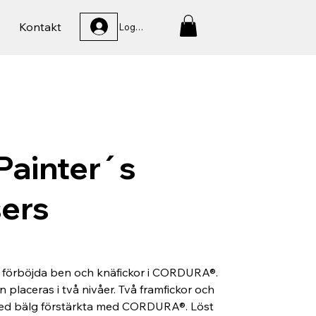
Kontakt
Logga In
Painter´s
ers
förböjda ben och knäfickor i CORDURA®.
placeras i två nivåer. Två framfickor och
med bälg förstärkta med CORDURA®. Löst