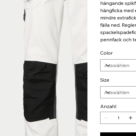
hängande spikf
hängficka med e
mindre extrafic
fälla ned. Regl
spackelspadefic
pennfack och te
Color
Size
Anzahl