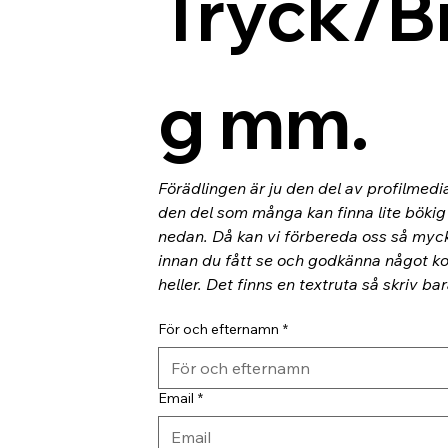
Tryck/B
g mm.
Förädlingen är ju den del av profilmedi
den del som många kan finna lite bökig o
nedan. Då kan vi förbereda oss så myc
innan du fått se och godkänna något kor
heller. Det finns en textruta så skriv ba
För och efternamn
*
Email
*