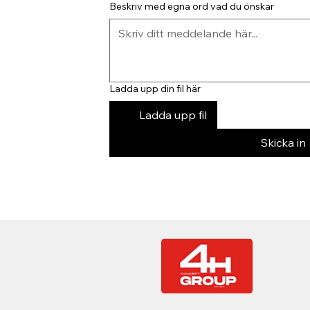
Beskriv med egna ord vad du önskar
Ladda upp din fil här
Ladda upp fil
Skicka in