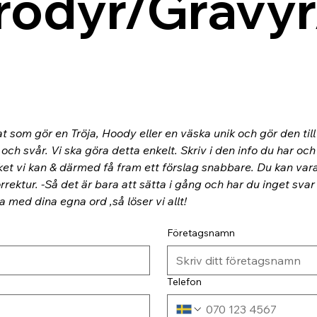
rodyr/Gravyr
at som gör en Tröja, Hoody eller en väska unik och gör den til
ch svår. Vi ska göra detta enkelt. Skriv i den info du har och
ket vi kan & därmed få fram ett förslag snabbare. Du kan va
rektur. -Så det är bara att sätta i gång och har du inget svar
ra med dina egna ord ,så löser vi allt!
Företagsnamn
Telefon