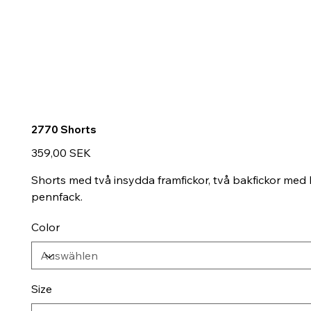
2770 Shorts
Preis
359,00 SEK
Shorts med två insydda framfickor, två bakfickor med
pennfack.
Color
Size