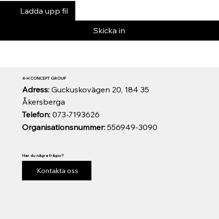
Ladda upp fil
Skicka in
4-H CONCEPT GROUP
Adress:
Guckuskovägen 20, 184 35
Åkersberga
Telefon:
073-7193626
Organisationsnummer:
556949-3090
Har du några frågor?
Kontakta oss