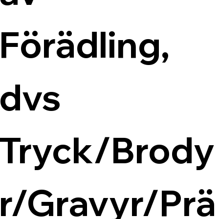
Förädling, 
dvs 
Tryck/Brody
r/Gravyr/Prä