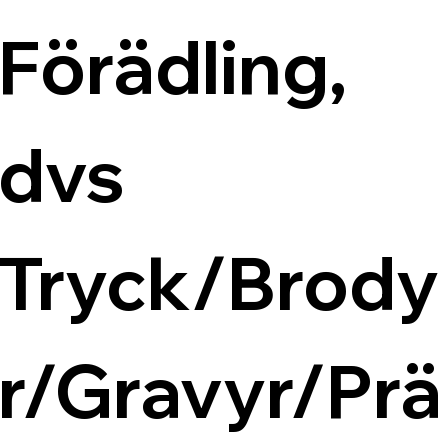
Förädling, 
dvs 
Tryck/Brody
r/Gravyr/Prä