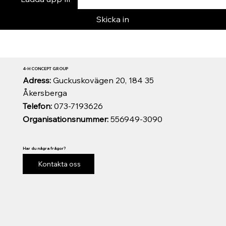
Skicka in
4-H CONCEPT GROUP
Adress:
Guckuskovägen 20, 184 35
Åkersberga
Telefon:
073-7193626
Organisationsnummer:
556949-3090
Har du några frågor?
Kontakta oss