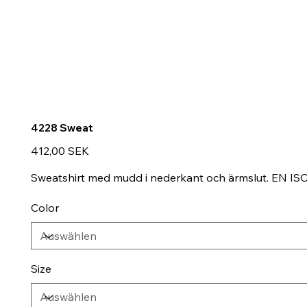
4228 Sweat
Preis
412,00 SEK
Sweatshirt med mudd i nederkant och ärmslut. EN ISO
Color
Size