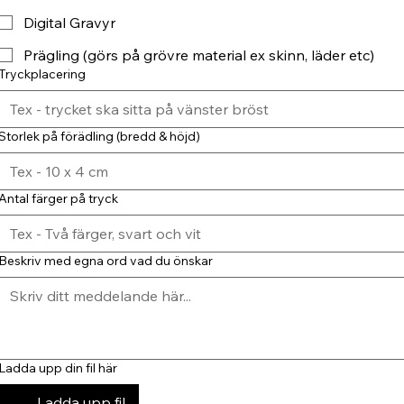
Digital Gravyr
Prägling (görs på grövre material ex skinn, läder etc)
Tryckplacering
Storlek på förädling (bredd & höjd)
Antal färger på tryck
Beskriv med egna ord vad du önskar
Ladda upp din fil här
Ladda upp fil