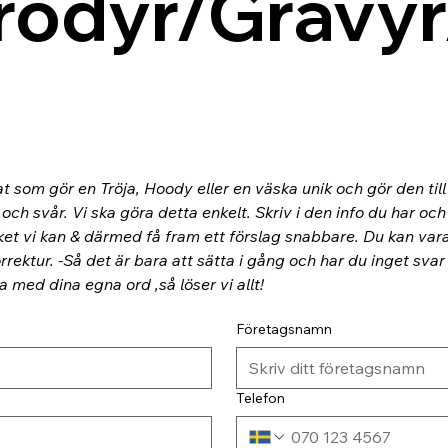
rodyr/Gravyr
at som gör en Tröja, Hoody eller en väska unik och gör den til
ch svår. Vi ska göra detta enkelt. Skriv i den info du har och
ket vi kan & därmed få fram ett förslag snabbare. Du kan va
rektur. -Så det är bara att sätta i gång och har du inget svar
ra med dina egna ord ,så löser vi allt!
Företagsnamn
Telefon