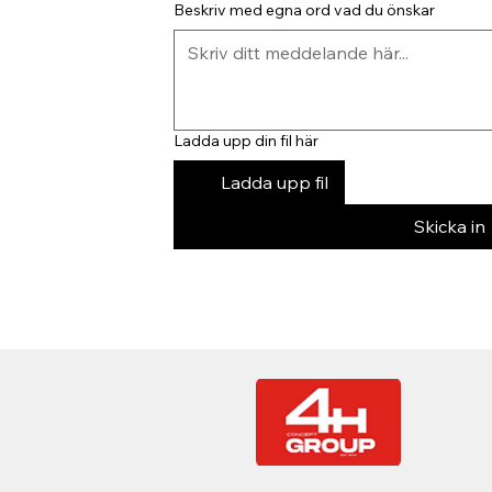
Beskriv med egna ord vad du önskar
Ladda upp din fil här
Ladda upp fil
Skicka in