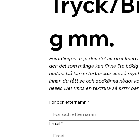
Tryck/B
g mm.
Förädlingen är ju den del av profilmedi
den del som många kan finna lite bökig o
nedan. Då kan vi förbereda oss så myc
innan du fått se och godkänna något kor
heller. Det finns en textruta så skriv ba
För och efternamn
*
Email
*