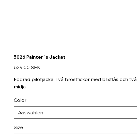
5026 Painter´s Jacket
Preis
629,00 SEK
Fodrad pilotjacka. Två bröstfickor med blixtlås och tv
midja.
Color
Size