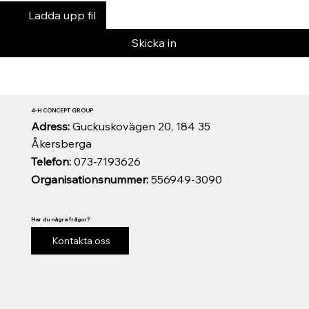
Ladda upp fil
Skicka in
4-H CONCEPT GROUP
Adress:
Guckuskovägen 20, 184 35
Åkersberga
Telefon:
073-7193626
Organisationsnummer:
556949-3090
Har du några frågor?
Kontakta oss