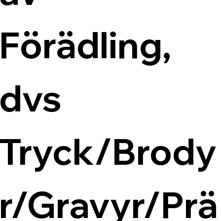
Förädling, 
dvs 
Tryck/Brody
r/Gravyr/Prä