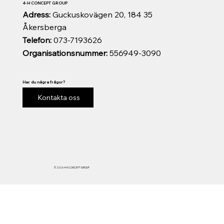
4-H CONCEPT GROUP
Adress:
Guckuskovägen 20, 184 35
Åkersberga
Telefon:
073-7193626
Organisationsnummer:
556949-3090
Har du några frågor?
Kontakta oss
© 2026 4-H CONCEPT GROUP