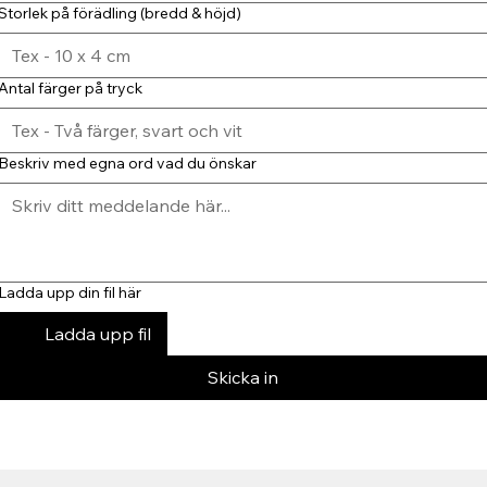
Storlek på förädling (bredd & höjd)
Antal färger på tryck
Beskriv med egna ord vad du önskar
Ladda upp din fil här
Ladda upp fil
Skicka in