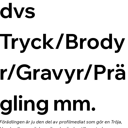
dvs 
Tryck/Brody
r/Gravyr/Prä
gling mm.
Förädlingen är ju den del av profilmediat som gör en Tröja, 