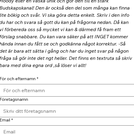
Hoody eller en väska unik och gör den till en stark 
Budskapskanal! Den är också den del som många kan finna 
lite bökig och svår. Vi ska göra detta enkelt. Skriv i den info 
du har och svara så gott du kan på frågorna nedan. Då kan 
vi förbereda oss så mycket vi kan & därmed få fram ett 
förslag snabbare. Du kan vara säker på att INGET kommer 
hända innan du fått se och godkänna något korrektur. -Så 
det är bara att sätta i gång och har du inget svar på någon 
fråga så gör inte det ngt heller. Det finns en textruta så skriv 
bara med dina egna ord ,så löser vi allt!
För och efternamn
*
Företagsnamn
Email
*