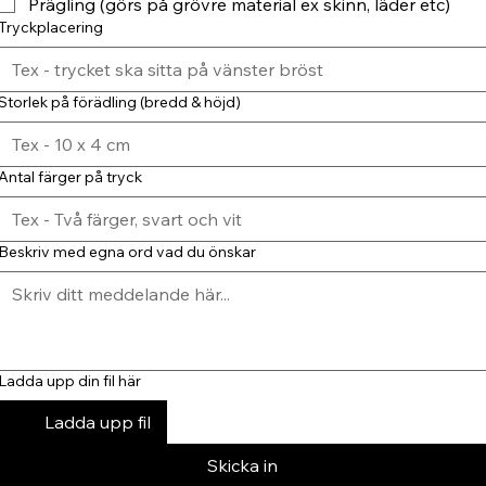
Prägling (görs på grövre material ex skinn, läder etc)
Tryckplacering
Storlek på förädling (bredd & höjd)
Antal färger på tryck
Beskriv med egna ord vad du önskar
Ladda upp din fil här
Ladda upp fil
Skicka in