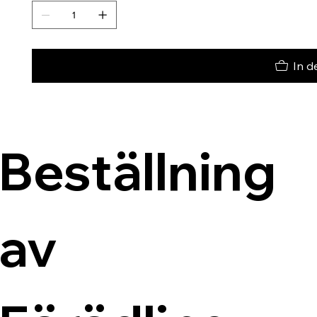
In d
Beställning 
av 