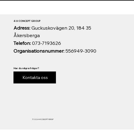
4-H CONCEPT GROUP
Adress:
Guckuskovägen 20, 184 35
Åkersberga
Telefon:
073-7193626
Organisationsnummer:
556949-3090
Har du några frågor?
Kontakta oss
© 2026 4-H CONCEPT GROUP