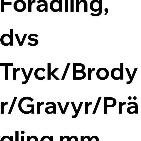
Förädling, 
dvs 
Tryck/Brody
r/Gravyr/Prä
gling mm.