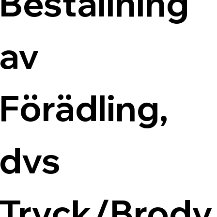
Beställning 
av 
Förädling, 
dvs 
Tryck/Brody