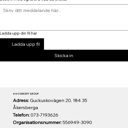
Ladda upp din fil här
Ladda upp fil
Skicka in
4-H CONCEPT GROUP
Adress:
Guckuskovägen 20, 184 35
Åkersberga
Telefon:
073-7193626
Organisationsnummer:
556949-3090