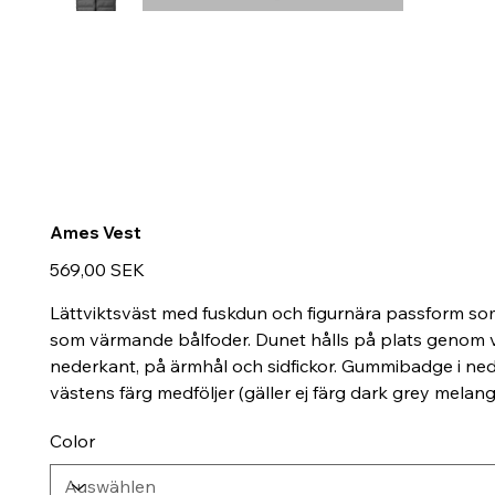
Ames Vest
Preis
569,00 SEK
Lättviktsväst med fuskdun och figurnära passform so
som värmande bålfoder. Dunet hålls på plats genom väs
nederkant, på ärmhål och sidfickor. Gummibadge i nede
västens färg medföljer (gäller ej färg dark grey melang
Color