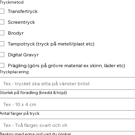
Tryckmetod
Transfertryck
Screentryck
Brodyr
Tampotryck (tryck på metell/plast etc)
Digital Gravyr
Prägling (görs på grövre material ex skinn, läder etc)
Tryckplacering
Storlek på förädling (bredd & höjd)
Antal färger på tryck
Beskriv med egna ord vad du önskar