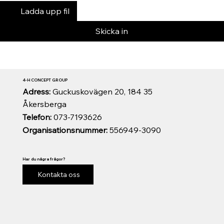
Ladda upp fil
Skicka in
4-H CONCEPT GROUP
Adress:
Guckuskovägen 20, 184 35
Åkersberga
Telefon:
073-7193626
Organisationsnummer:
556949-3090
Har du några frågor?
Kontakta oss