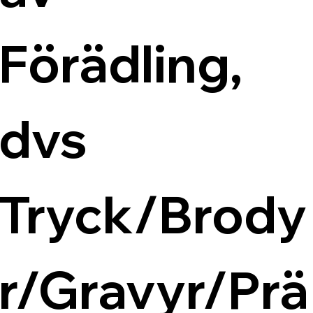
Förädling, 
dvs 
Tryck/Brody
r/Gravyr/Prä