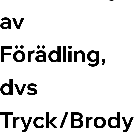
av 
Förädling, 
dvs 
Tryck/Brody