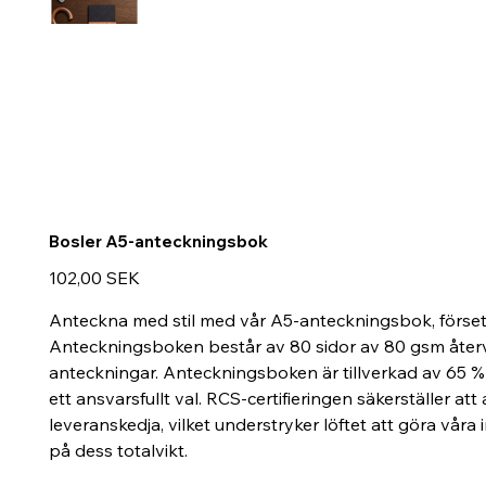
Bosler A5-anteckningsbok
Preis
102,00 SEK
Anteckna med stil med vår A5-anteckningsbok, förse
Anteckningsboken består av 80 sidor av 80 gsm återvun
anteckningar. Anteckningsboken är tillverkad av 65 % R
ett ansvarsfullt val. RCS-certifieringen säkerställer at
leveranskedja, vilket understryker löftet att göra vår
på dess totalvikt.