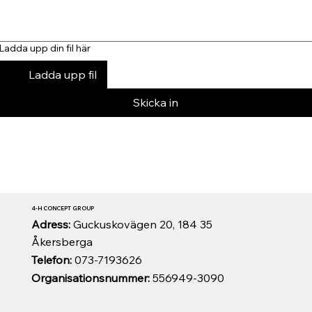
Ladda upp din fil här
Ladda upp fil
Skicka in
4-H CONCEPT GROUP
Adress:
Guckuskovägen 20, 184 35
Åkersberga
Telefon:
073-7193626
Organisationsnummer:
556949-3090