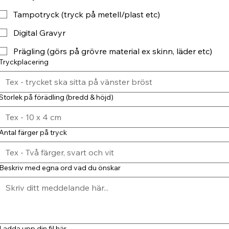
Tampotryck (tryck på metell/plast etc)
Digital Gravyr
Prägling (görs på grövre material ex skinn, läder etc)
Tryckplacering
Storlek på förädling (bredd & höjd)
Antal färger på tryck
Beskriv med egna ord vad du önskar
Ladda upp din fil här