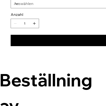
Anzahl
Beställning 
av 