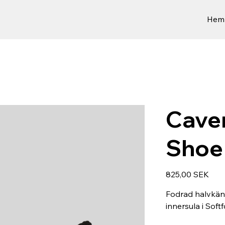
Hem
Cave
Shoe
Preis
825,00 SEK
Fodrad halvkän
innersula i Soft