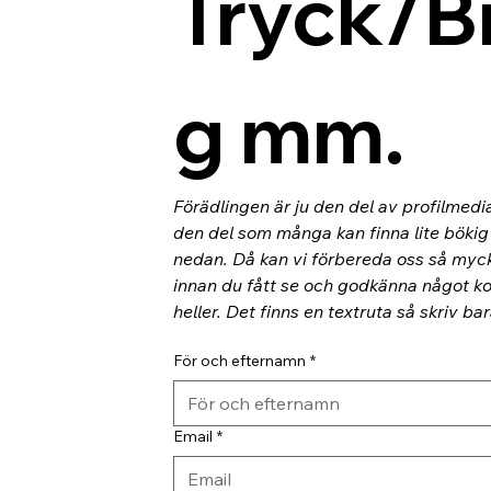
Tryck/B
g mm.
Förädlingen är ju den del av profilmedi
den del som många kan finna lite bökig o
nedan. Då kan vi förbereda oss så myc
innan du fått se och godkänna något kor
heller. Det finns en textruta så skriv ba
För och efternamn
*
Email
*