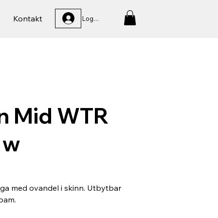
Kontakt
Logga In
n Mid WTR
 w
ga med ovandel i skinn. Utbytbar
foam.