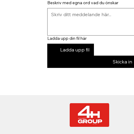
Beskriv med egna ord vad du önskar
Ladda upp din fil här
Ladda upp fil
Skicka in