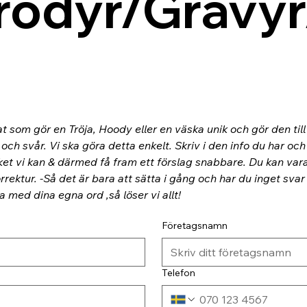
rodyr/Gravyr
at som gör en Tröja, Hoody eller en väska unik och gör den til
ch svår. Vi ska göra detta enkelt. Skriv i den info du har och
ket vi kan & därmed få fram ett förslag snabbare. Du kan va
rektur. -Så det är bara att sätta i gång och har du inget svar
ra med dina egna ord ,så löser vi allt!
Företagsnamn
Telefon