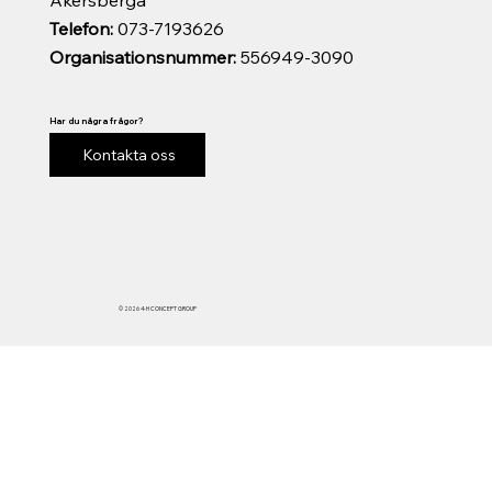
Telefon:
073-7193626
Organisationsnummer:
556949-3090
Har du några frågor?
Kontakta oss
© 2026 4-H CONCEPT GROUP