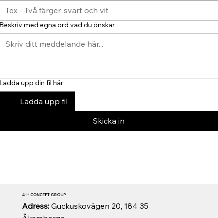
Beskriv med egna ord vad du önskar
Ladda upp din fil här
Ladda upp fil
Skicka in
4-H CONCEPT GROUP
Adress:
Guckuskovägen 20, 184 35
Åkersberga