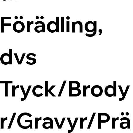
Förädling, 
dvs 
Tryck/Brody
r/Gravyr/Prä