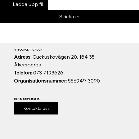
Ladda upp fil
Skicka in
4-H CONCEPT GROUP
Adress:
Guckuskovägen 20, 184 35
Åkersberga
Telefon:
073-7193626
Organisationsnummer:
556949-3090
Har du några frågor?
Kontakta oss