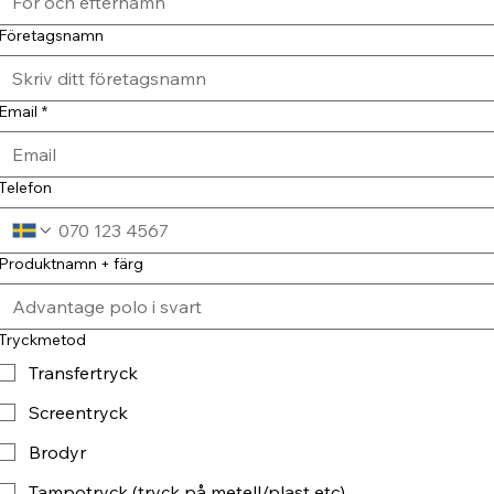
Företagsnamn
Email
*
Telefon
Produktnamn + färg
Tryckmetod
Transfertryck
Screentryck
Brodyr
Tampotryck (tryck på metell/plast etc)