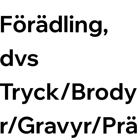
Förädling, 
dvs 
Tryck/Brody
r/Gravyr/Prä