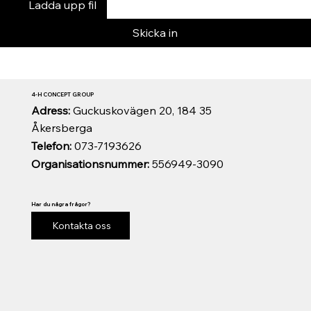
Ladda upp fil
Skicka in
4-H CONCEPT GROUP
Adress:
Guckuskovägen 20, 184 35
Åkersberga
Telefon:
073-7193626
Organisationsnummer:
556949-3090
Har du några frågor?
Kontakta oss