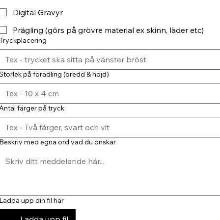
Digital Gravyr
Prägling (görs på grövre material ex skinn, läder etc)
Tryckplacering
Storlek på förädling (bredd & höjd)
Antal färger på tryck
Beskriv med egna ord vad du önskar
Ladda upp din fil här
Ladda upp fil