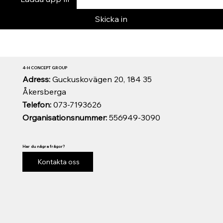
Skicka in
4-H CONCEPT GROUP
Adress:
Guckuskovägen 20, 184 35
Åkersberga
Telefon:
073-7193626
Organisationsnummer:
556949-3090
Har du några frågor?
Kontakta oss