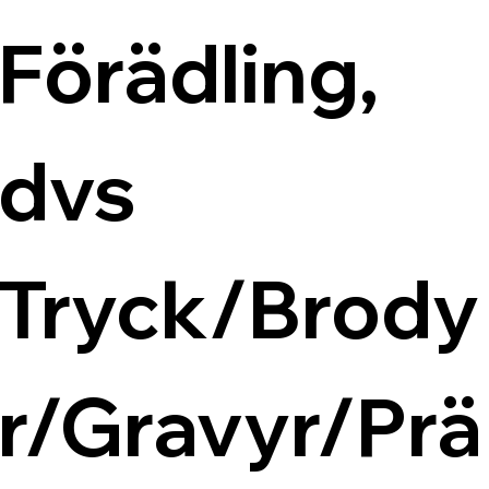
Förädling, 
dvs 
Tryck/Brody
r/Gravyr/Prä