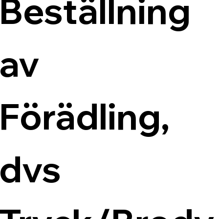
Beställning 
av 
Förädling, 
dvs 