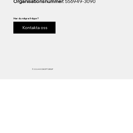
Organisationsnummer:
556949-3090
Har du några frågor?
Kontakta oss
© 2026 4-H CONCEPT GROUP