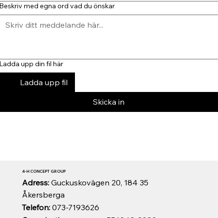
Beskriv med egna ord vad du önskar
Ladda upp din fil här
Ladda upp fil
Skicka in
4-H CONCEPT GROUP
Adress:
Guckuskovägen 20, 184 35
Åkersberga
Telefon:
073-7193626