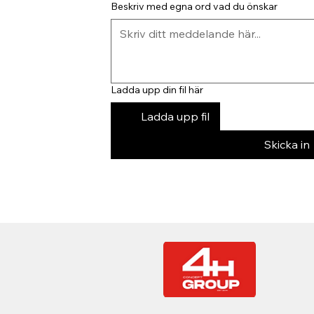
Beskriv med egna ord vad du önskar
Ladda upp din fil här
Ladda upp fil
Skicka in