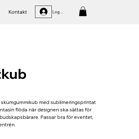
Kontakt
Logga In
tkub
ig skumgummikub med sublimeringsprintat
ntasin flöda när designen ska sättas för
 budskapsbärare. Passar bra för eventet,
entrén.