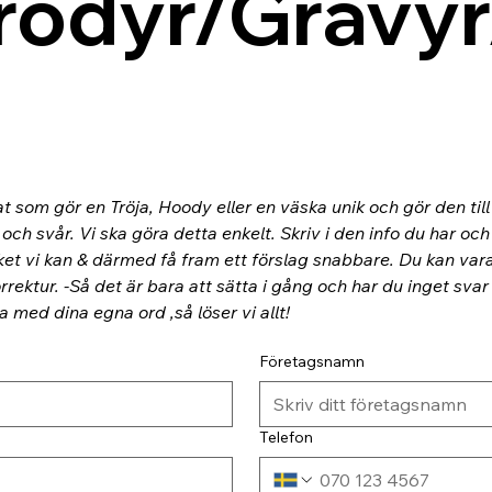
rodyr/Gravyr
at som gör en Tröja, Hoody eller en väska unik och gör den til
ch svår. Vi ska göra detta enkelt. Skriv i den info du har och
ket vi kan & därmed få fram ett förslag snabbare. Du kan va
rektur. -Så det är bara att sätta i gång och har du inget svar
ra med dina egna ord ,så löser vi allt!
Företagsnamn
Telefon