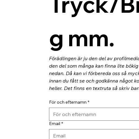
Tryck/B
g mm.
Förädlingen är ju den del av profilmedi
den del som många kan finna lite bökig o
nedan. Då kan vi förbereda oss så myc
innan du fått se och godkänna något kor
heller. Det finns en textruta så skriv ba
För och efternamn
*
Email
*