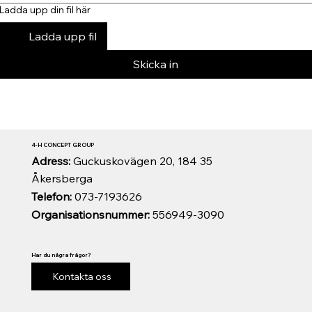
Ladda upp din fil här
Ladda upp fil
Skicka in
4-H CONCEPT GROUP
Adress:
Guckuskovägen 20, 184 35
Åkersberga
Telefon:
073-7193626
Organisationsnummer:
556949-3090
Har du några frågor?
Kontakta oss