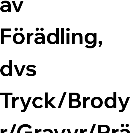
av 
Förädling, 
dvs 
Tryck/Brody
r/Gravyr/Prä