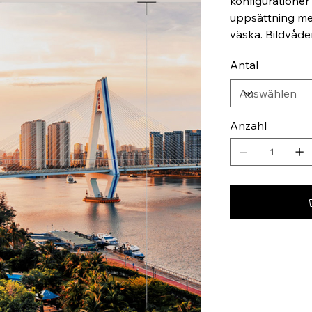
konfigurationer
uppsättning med 
väska. Bildvåd
Antal
Anzahl