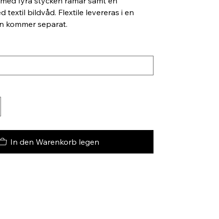
 med fyra stycken ramar samt en
textil bildvåd. Flextile levereras i en
en kommer separat.
In den Warenkorb legen