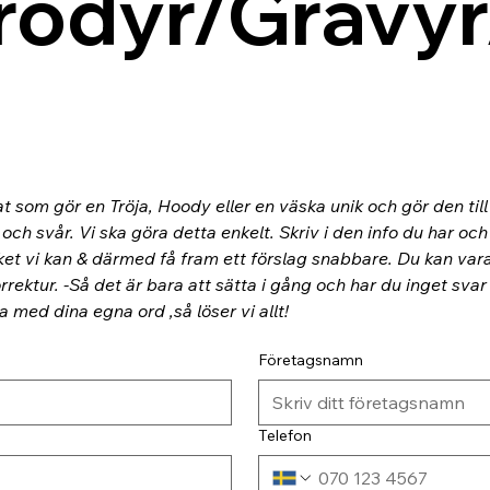
rodyr/Gravyr
at som gör en Tröja, Hoody eller en väska unik och gör den til
ch svår. Vi ska göra detta enkelt. Skriv i den info du har och
ket vi kan & därmed få fram ett förslag snabbare. Du kan va
rektur. -Så det är bara att sätta i gång och har du inget svar
ra med dina egna ord ,så löser vi allt!
Företagsnamn
Telefon