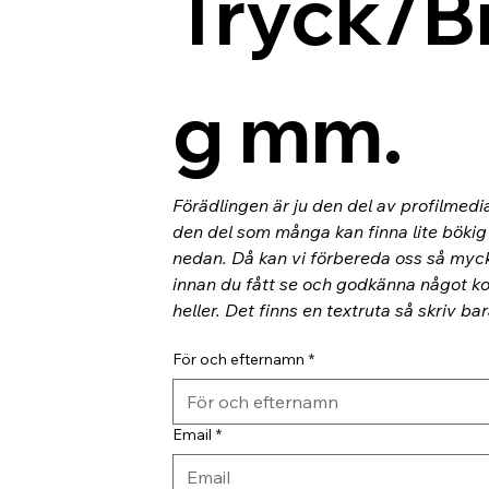
Tryck/B
g mm.
Förädlingen är ju den del av profilmedi
den del som många kan finna lite bökig o
nedan. Då kan vi förbereda oss så myc
innan du fått se och godkänna något kor
heller. Det finns en textruta så skriv ba
För och efternamn
*
Email
*