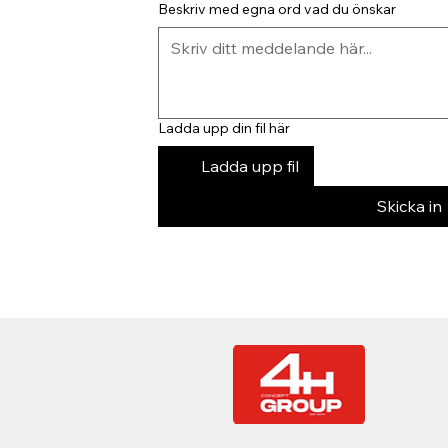
Beskriv med egna ord vad du önskar
Ladda upp din fil här
Ladda upp fil
Skicka in