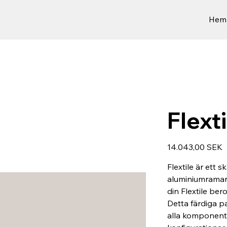
Hem
Flext
Preis
14.043,00 SEK
Flextile är ett
aluminiumramar
din Flextile be
Detta färdiga pa
alla komponent