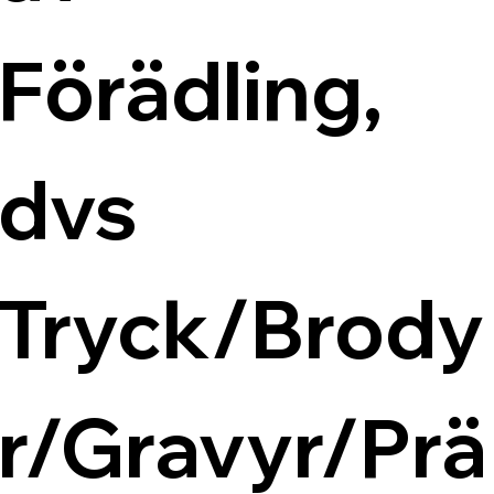
Förädling, 
dvs 
Tryck/Brody
r/Gravyr/Prä