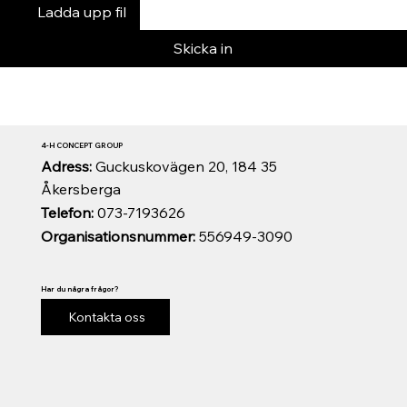
Ladda upp fil
Skicka in
4-H CONCEPT GROUP
Adress:
Guckuskovägen 20, 184 35
Åkersberga
Telefon:
073-7193626
Organisationsnummer:
556949-3090
Har du några frågor?
Kontakta oss