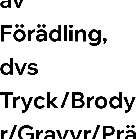
Förädling, 
dvs 
Tryck/Brody
r/Gravyr/Prä