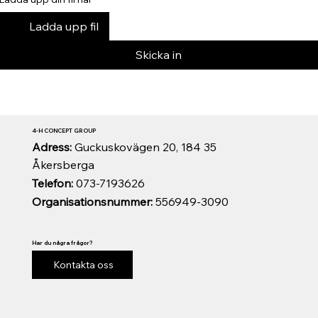
Ladda upp fil
Skicka in
4-H CONCEPT GROUP
Adress:
Guckuskovägen 20, 184 35
Åkersberga
Telefon:
073-7193626
Organisationsnummer:
556949-3090
Har du några frågor?
Kontakta oss