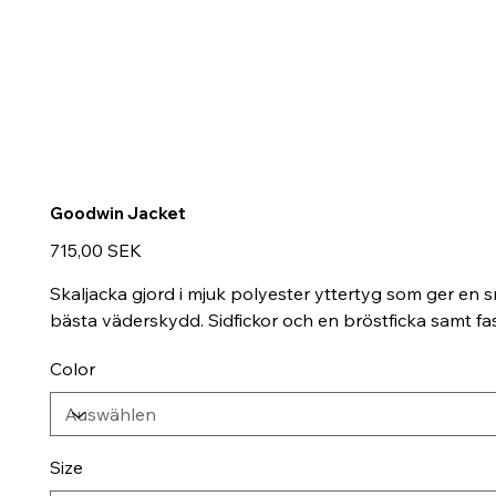
Goodwin Jacket
Preis
715,00 SEK
Skaljacka gjord i mjuk polyester yttertyg som ger en
bästa väderskydd. Sidfickor och en bröstficka samt fa
Color
Size