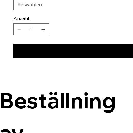
Anzahl
Beställning 
av 