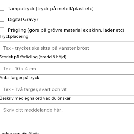
Tampotryck (tryck på metell/plast etc)
Digital Gravyr
Prägling (görs på grövre material ex skinn, läder etc)
Tryckplacering
Storlek på förädling (bredd & höjd)
Antal färger på tryck
Beskriv med egna ord vad du önskar
Ladda upp din fil här