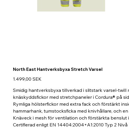
North East Hantverksbyxa Stretch Varsel
Preis
1.499,00 SEK
Smidig hantverksbyxa tillverkad i slitstark varsel-twil
knäskyddsfickor med stretchpaneler i Cordura® på sido
Rymliga hölsterfickor med extra fack och förstärkt insi
hammarhank, tumstocksficka med knivhållare, och en s
Knäveck i mesh för ventilation och förstärkta benslut 
Certifierad enligt EN 14404:2004+A1:2010 Typ 2 Nivå