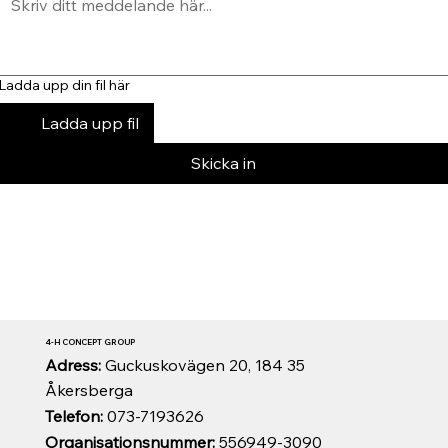
Ladda upp din fil här
Ladda upp fil
Skicka in
4-H CONCEPT GROUP
Adress:
Guckuskovägen 20, 184 35
Åkersberga
Telefon:
073-7193626
Organisationsnummer:
556949-3090