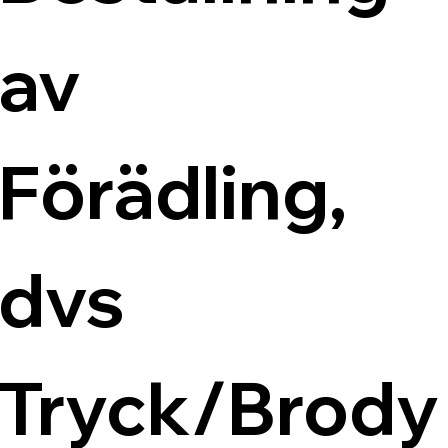
av 
Förädling, 
dvs 
Tryck/Brody