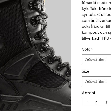
försedd med en 
kyleffekt från 
syntetiskt ullfo
som är tillver
också bidrar till
komposit och spi
tillverkad i TPU
Color
Size
Anzahl