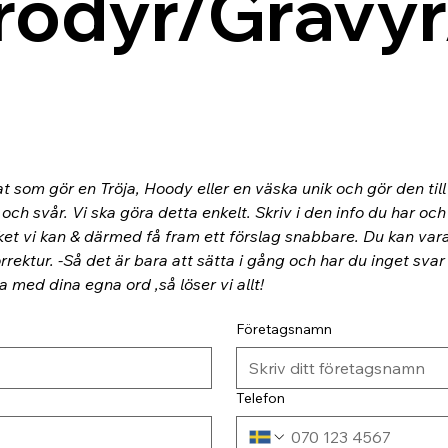
rodyr/Gravyr
at som gör en Tröja, Hoody eller en väska unik och gör den til
ch svår. Vi ska göra detta enkelt. Skriv i den info du har och
ket vi kan & därmed få fram ett förslag snabbare. Du kan va
rektur. -Så det är bara att sätta i gång och har du inget svar
ra med dina egna ord ,så löser vi allt!
Företagsnamn
Telefon