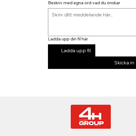
Beskriv med egna ord vad du önskar
Ladda upp din fil här
Ladda upp fil
Skicka in