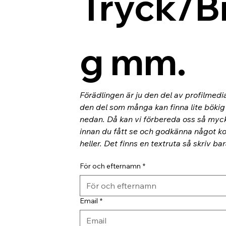
Tryck/B
g mm.
Förädlingen är ju den del av profilmedi
den del som många kan finna lite bökig o
nedan. Då kan vi förbereda oss så myc
innan du fått se och godkänna något kor
heller. Det finns en textruta så skriv ba
För och efternamn
*
Email
*