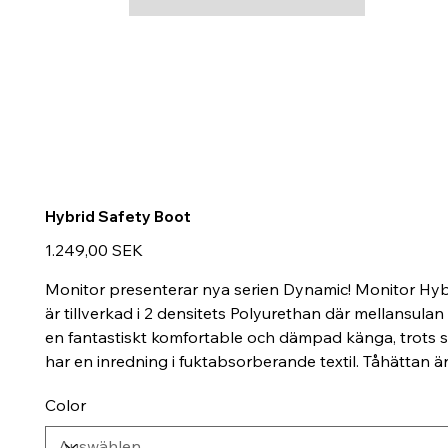
Hybrid Safety Boot
Preis
1.249,00 SEK
Monitor presenterar nya serien Dynamic! Monitor Hybr
är tillverkad i 2 densitets Polyurethan där mellansul
en fantastiskt komfortable och dämpad känga, trots s
har en inredning i fuktabsorberande textil. Tåhättan ä
Color