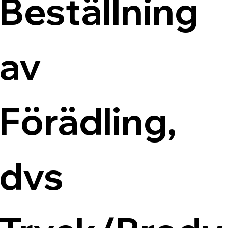
Beställning 
av 
Förädling, 
dvs 