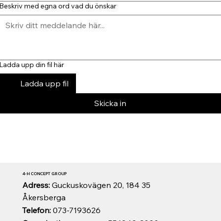
Beskriv med egna ord vad du önskar
Ladda upp din fil här
Ladda upp fil
Skicka in
4-H CONCEPT GROUP
Adress:
Guckuskovägen 20, 184 35
Åkersberga
Telefon:
073-7193626