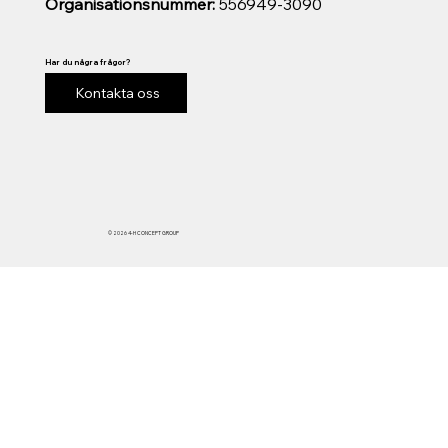
Organisationsnummer:
556949-3090
Har du några frågor?
Kontakta oss
© 2026 4-H CONCEPT GROUP