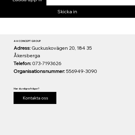
Skicka in
4-H CONCEPT GROUP
Adress:
Guckuskovägen 20, 184 35
Åkersberga
Telefon:
073-7193626
Organisationsnummer:
556949-3090
Har du några frågor?
Kontakta oss