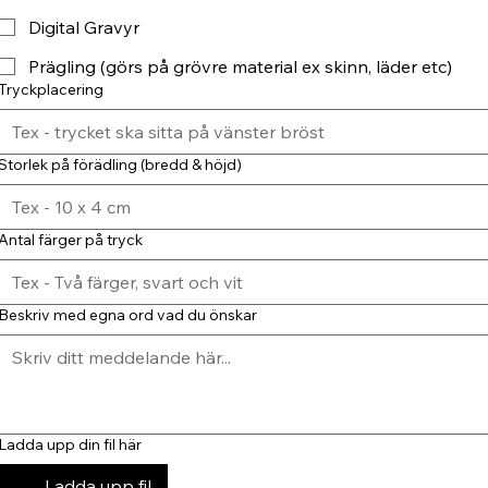
Digital Gravyr
Prägling (görs på grövre material ex skinn, läder etc)
Tryckplacering
Storlek på förädling (bredd & höjd)
Antal färger på tryck
Beskriv med egna ord vad du önskar
Ladda upp din fil här
Ladda upp fil