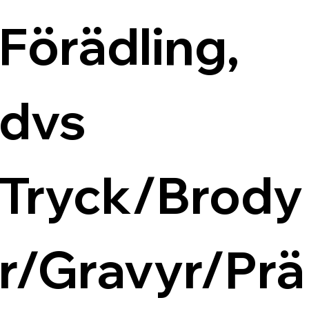
Förädling, 
dvs 
Tryck/Brody
r/Gravyr/Prä