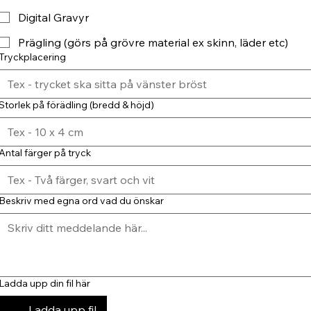
Digital Gravyr
Prägling (görs på grövre material ex skinn, läder etc)
Tryckplacering
Storlek på förädling (bredd & höjd)
Antal färger på tryck
Beskriv med egna ord vad du önskar
Ladda upp din fil här
Ladda upp fil