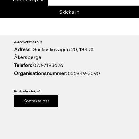
Skicka in
4-H CONCEPT GROUP
Adress:
Guckuskovägen 20, 184 35
Åkersberga
Telefon:
073-7193626
Organisationsnummer:
556949-3090
Har du några frågor?
Kontakta oss