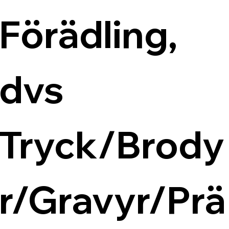
Förädling, 
dvs 
Tryck/Brody
r/Gravyr/Prä