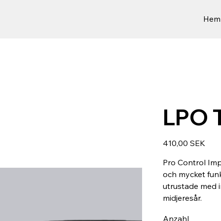
Hem
LPO 
Preis
410,00 SEK
Pro Control Impa
och mycket funk
utrustade med inn
midjeresår.
Anzahl