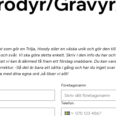
rodyr/Gravyr
at som gör en Tröja, Hoody eller en väska unik och gör den til
ch svår. Vi ska göra detta enkelt. Skriv i den info du har och
ket vi kan & därmed få fram ett förslag snabbare. Du kan va
rektur. -Så det är bara att sätta i gång och har du inget svar
ra med dina egna ord ,så löser vi allt!
Företagsnamn
Telefon