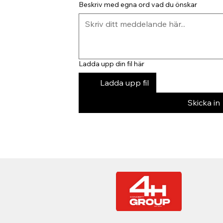
Beskriv med egna ord vad du önskar
Ladda upp din fil här
Ladda upp fil
Skicka in