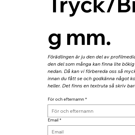
Tryck/B
g mm.
Förädlingen är ju den del av profilmedi
den del som många kan finna lite bökig o
nedan. Då kan vi förbereda oss så myc
innan du fått se och godkänna något kor
heller. Det finns en textruta så skriv ba
För och efternamn
*
Email
*