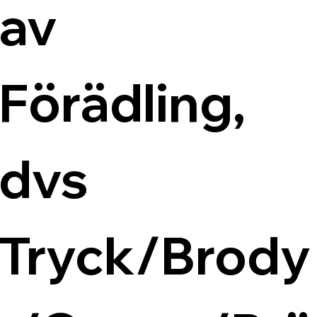
av 
Förädling, 
dvs 
Tryck/Brody