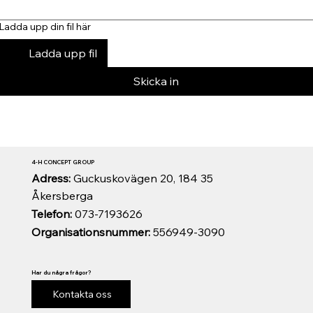
Ladda upp din fil här
Ladda upp fil
Skicka in
4-H CONCEPT GROUP
Adress:
Guckuskovägen 20, 184 35
Åkersberga
Telefon:
073-7193626
Organisationsnummer:
556949-3090
Har du några frågor?
Kontakta oss