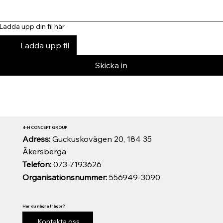
Ladda upp din fil här
Ladda upp fil
Skicka in
4-H CONCEPT GROUP
Adress:
Guckuskovägen 20, 184 35
Åkersberga
Telefon:
073-7193626
Organisationsnummer:
556949-3090
Har du några frågor?
Kontakta oss