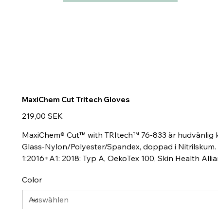
MaxiChem Cut Tritech Gloves
Preis
219,00 SEK
MaxiChem® Cut™ with TRItech™ 76-833 är hudvänlig 
Glass-Nylon/Polyester/Spandex, doppad i Nitrilskum.
1:2016+A1: 2018: Typ A, OekoTex 100, Skin Health Allia
Color