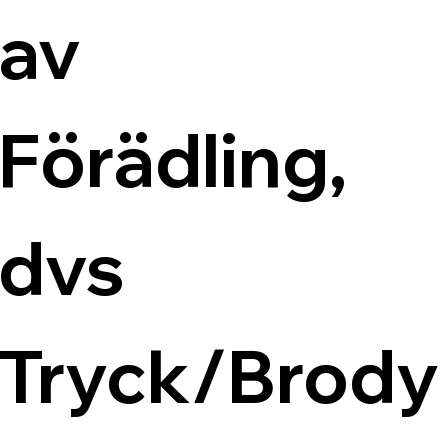
av 
Förädling, 
dvs 
Tryck/Brody