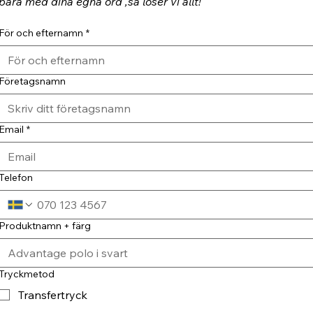
bara med dina egna ord ,så löser vi allt!
För och efternamn
*
Företagsnamn
Email
*
Telefon
Produktnamn + färg
Tryckmetod
Transfertryck