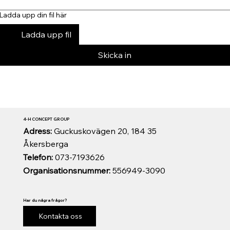
Ladda upp din fil här
Ladda upp fil
Skicka in
4-H CONCEPT GROUP
Adress:
Guckuskovägen 20, 184 35
Åkersberga
Telefon:
073-7193626
Organisationsnummer:
556949-3090
Har du några frågor?
Kontakta oss