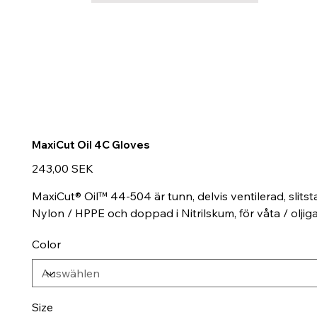
MaxiCut Oil 4C Gloves
Preis
243,00 SEK
MaxiCut® Oil™ 44-504 är tunn, delvis ventilerad, slit
Nylon / HPPE och doppad i Nitrilskum, för våta / olji
Color
Size