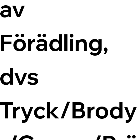
av 
Förädling, 
dvs 
Tryck/Brody