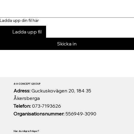
Ladda upp din fil här
Ladda upp fil
Skicka in
4-H CONCEPT GROUP
Adress:
Guckuskovägen 20, 184 35
Åkersberga
Telefon:
073-7193626
Organisationsnummer:
556949-3090
Har du några frågor?