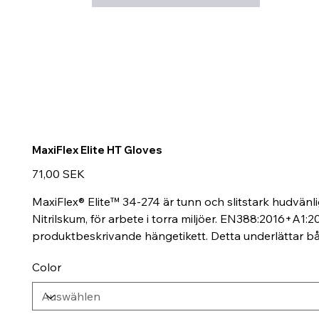
MaxiFlex Elite HT Gloves
Preis
71,00 SEK
MaxiFlex® Elite™ 34-274 är tunn och slitstark hudvän
Nitrilskum, för arbete i torra miljöer. EN388:2016+A1
produktbeskrivande hängetikett. Detta underlättar båd
Color