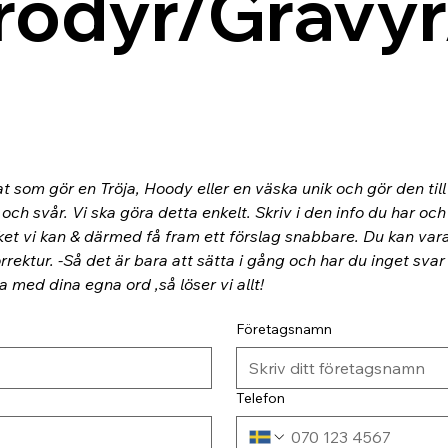
rodyr/Gravyr
at som gör en Tröja, Hoody eller en väska unik och gör den til
ch svår. Vi ska göra detta enkelt. Skriv i den info du har och
ket vi kan & därmed få fram ett förslag snabbare. Du kan va
rektur. -Så det är bara att sätta i gång och har du inget svar
ra med dina egna ord ,så löser vi allt!
Företagsnamn
Telefon