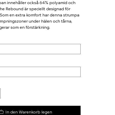
mpan innehåller också 64% polyamid och
he Rebound är speciellt designad för
. Som en extra komfort har denna strumpa
mpningszoner under hälen och tårna,
ngerar som en förstärkning.
In den Warenkorb legen