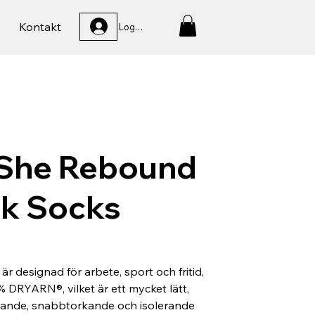
Kontakt
Logga In
She Rebound
ck Socks
r designad för arbete, sport och fritid,
% DRYARN®, vilket är ett mycket lätt,
erande, snabbtorkande och isolerande