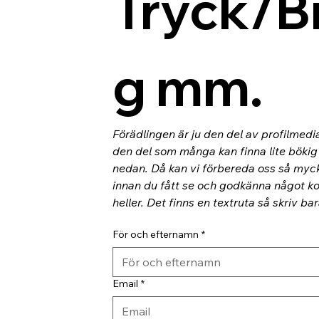
Tryck/B
g mm.
Förädlingen är ju den del av profilmedi
den del som många kan finna lite bökig o
nedan. Då kan vi förbereda oss så myc
innan du fått se och godkänna något kor
heller. Det finns en textruta så skriv ba
För och efternamn
*
Email
*