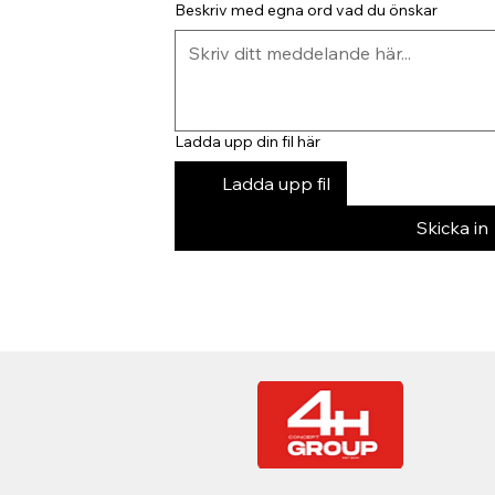
Beskriv med egna ord vad du önskar
Ladda upp din fil här
Ladda upp fil
Skicka in