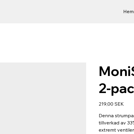
Hem
Moni
2-pa
Preis
219,00 SEK
Denna strumpa ä
tillverkad av 33
extremt ventil