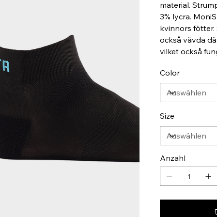
material. Stru
3% lycra. MoniS
kvinnors fötter
också vävda dä
vilket också fu
Color
Size
Anzahl