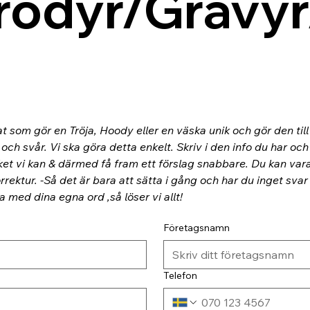
rodyr/Gravyr
at som gör en Tröja, Hoody eller en väska unik och gör den til
ch svår. Vi ska göra detta enkelt. Skriv i den info du har och
ket vi kan & därmed få fram ett förslag snabbare. Du kan va
rektur. -Så det är bara att sätta i gång och har du inget svar
ra med dina egna ord ,så löser vi allt!
Företagsnamn
Telefon