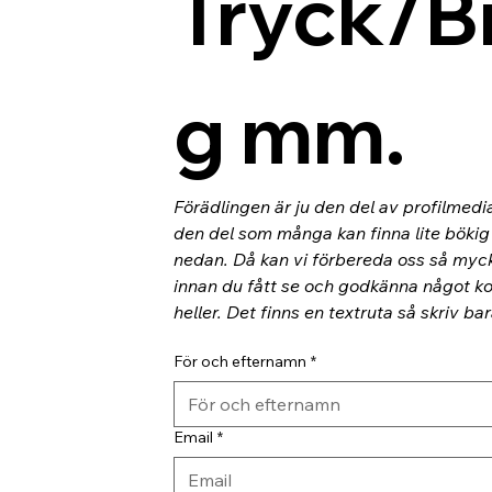
Tryck/B
g mm.
Förädlingen är ju den del av profilmedi
den del som många kan finna lite bökig o
nedan. Då kan vi förbereda oss så myc
innan du fått se och godkänna något kor
heller. Det finns en textruta så skriv ba
För och efternamn
*
Email
*