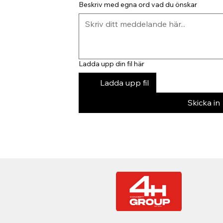
Beskriv med egna ord vad du önskar
Ladda upp din fil här
Ladda upp fil
Skicka in