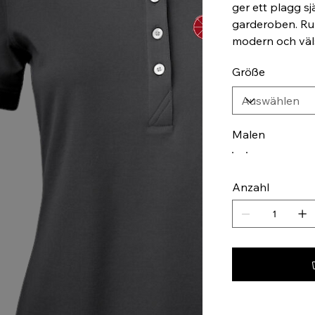
ger ett plagg sjä
garderoben. Ru
modern och väl
Größe
Malen
Anzahl