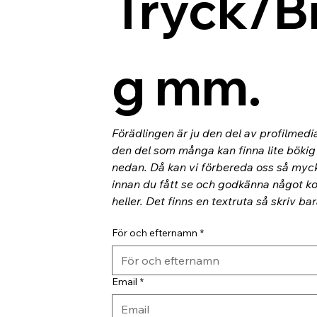
Tryck/B
g mm.
Förädlingen är ju den del av profilmedi
den del som många kan finna lite bökig o
nedan. Då kan vi förbereda oss så myc
innan du fått se och godkänna något kor
heller. Det finns en textruta så skriv ba
För och efternamn
*
Email
*