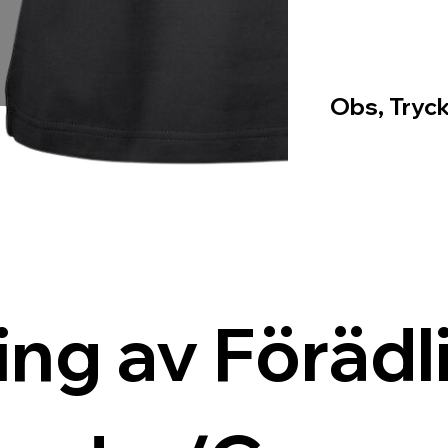
Obs, Tryck
ing av Förädli