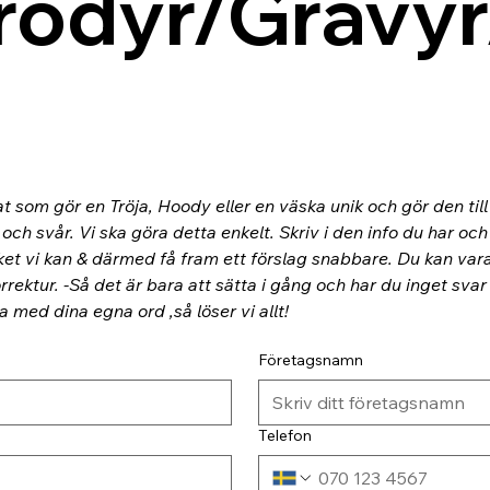
rodyr/Gravyr
at som gör en Tröja, Hoody eller en väska unik och gör den til
ch svår. Vi ska göra detta enkelt. Skriv i den info du har och
ket vi kan & därmed få fram ett förslag snabbare. Du kan va
rektur. -Så det är bara att sätta i gång och har du inget svar
ra med dina egna ord ,så löser vi allt!
Företagsnamn
Telefon