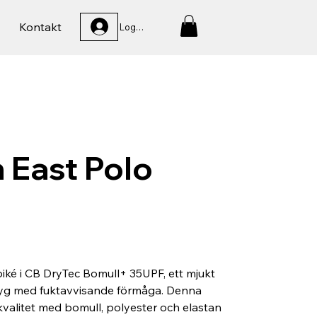
Kontakt
Logga In
 East Polo
piké i CB DryTec Bomull+ 35UPF, ett mjukt
 tyg med fuktavvisande förmåga. Denna
 kvalitet med bomull, polyester och elastan