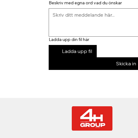
Beskriv med egna ord vad du önskar
Ladda upp din fil här
Ladda upp fil
Skicka in