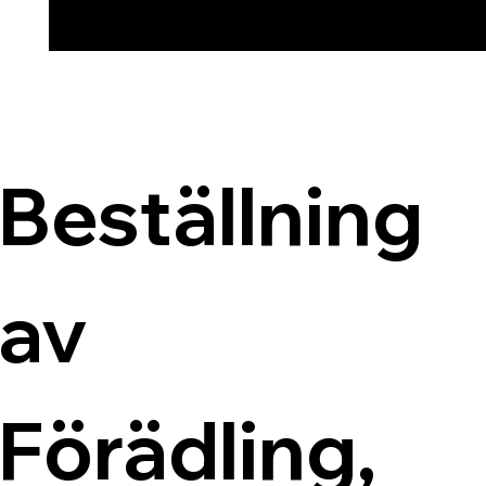
Beställning 
av 
Förädling, 