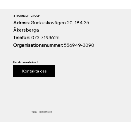
4-H CONCEPT GROUP
Adress:
Guckuskovägen 20, 184 35
Åkersberga
Telefon:
073-7193626
Organisationsnummer:
556949-3090
Har du några frågor?
Kontakta oss
© 2026 4-H CONCEPT GROUP