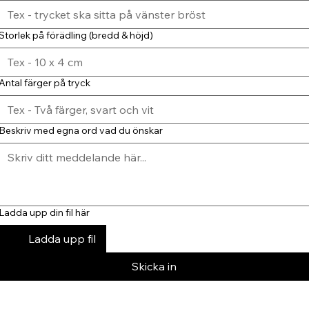
Storlek på förädling (bredd & höjd)
Antal färger på tryck
Beskriv med egna ord vad du önskar
Ladda upp din fil här
Ladda upp fil
Skicka in