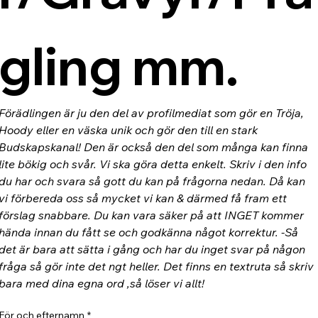
gling mm.
Förädlingen är ju den del av profilmediat som gör en Tröja, 
Hoody eller en väska unik och gör den till en stark 
Budskapskanal! Den är också den del som många kan finna 
lite bökig och svår. Vi ska göra detta enkelt. Skriv i den info 
du har och svara så gott du kan på frågorna nedan. Då kan 
vi förbereda oss så mycket vi kan & därmed få fram ett 
förslag snabbare. Du kan vara säker på att INGET kommer 
hända innan du fått se och godkänna något korrektur. -Så 
det är bara att sätta i gång och har du inget svar på någon 
fråga så gör inte det ngt heller. Det finns en textruta så skriv 
bara med dina egna ord ,så löser vi allt!
För och efternamn
*