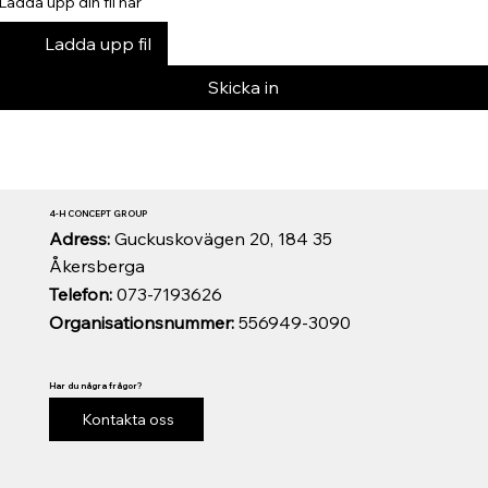
Ladda upp din fil här
Ladda upp fil
Skicka in
4-H CONCEPT GROUP
Adress:
Guckuskovägen 20, 184 35
Åkersberga
Telefon:
073-7193626
Organisationsnummer:
556949-3090
Har du några frågor?
Kontakta oss