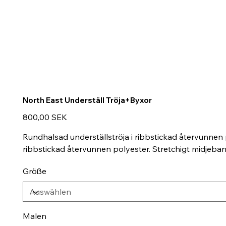
North East Underställ Tröja+Byxor
Preis
800,00 SEK
Rundhalsad underställströja i ribbstickad återvunnen
ribbstickad återvunnen polyester. Stretchigt midjeb
Größe
Malen