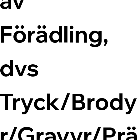
av 
Förädling, 
dvs 
Tryck/Brody
r/Gravyr/Prä