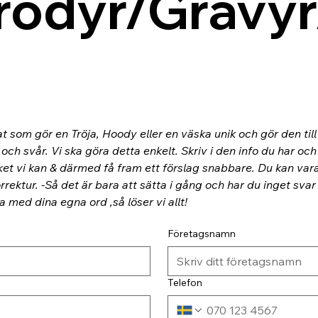
rodyr/Gravyr
at som gör en Tröja, Hoody eller en väska unik och gör den til
ch svår. Vi ska göra detta enkelt. Skriv i den info du har och
ket vi kan & därmed få fram ett förslag snabbare. Du kan va
rektur. -Så det är bara att sätta i gång och har du inget svar
ra med dina egna ord ,så löser vi allt!
Företagsnamn
Telefon