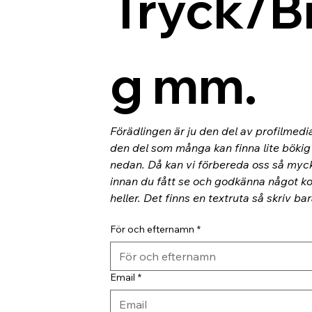
Tryck/B
g mm.
Förädlingen är ju den del av profilmedi
den del som många kan finna lite bökig o
nedan. Då kan vi förbereda oss så myc
innan du fått se och godkänna något kor
heller. Det finns en textruta så skriv ba
För och efternamn
*
Email
*