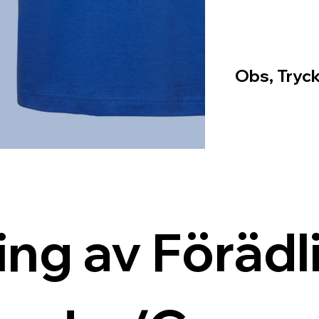
Obs, Tryck
ing av Förädli