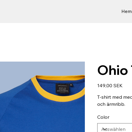
Hem
Ohio 
Preis
149,00 SEK
T-shirt med med
och ärmribb.
Color