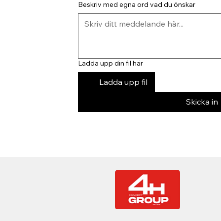
Beskriv med egna ord vad du önskar
Ladda upp din fil här
Ladda upp fil
Skicka in