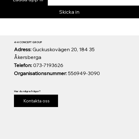
Skicka in
4-H CONCEPT GROUP
Adress:
Guckuskovägen 20, 184 35
Åkersberga
Telefon:
073-7193626
Organisationsnummer:
556949-3090
Har du några frågor?
Kontakta oss