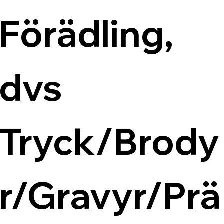
Förädling, 
dvs 
Tryck/Brody
r/Gravyr/Prä