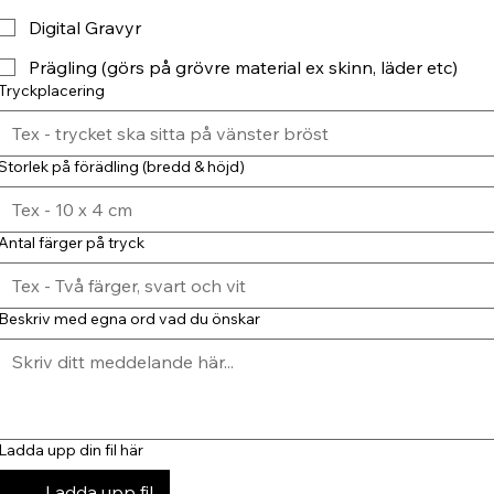
Digital Gravyr
Prägling (görs på grövre material ex skinn, läder etc)
Tryckplacering
Storlek på förädling (bredd & höjd)
Antal färger på tryck
Beskriv med egna ord vad du önskar
Ladda upp din fil här
Ladda upp fil