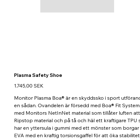
Plasma Safety Shoe
Preis
1.745,00 SEK
Monitor Plasma Boa® är en skyddssko i sport utföran
en sådan. Ovandelen är försedd med Boa® Fit System s
med Monitors NetInNet material som tillåter luften at
Ripstop material och på tå och häl ett kraftigare TPU
har en yttersula i gummi med ett mönster som borgar 
EVA med en kraftig torsionsgaffel för att öka stabilite