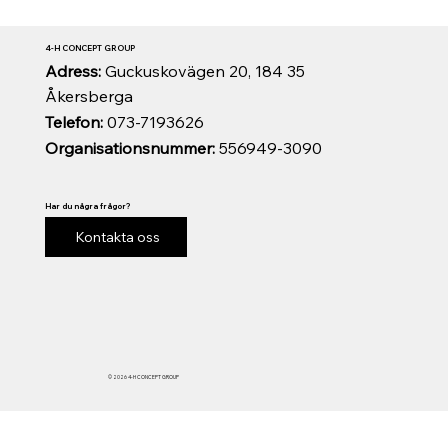
4-H CONCEPT GROUP
Adress:
Guckuskovägen 20, 184 35
Åkersberga
Telefon:
073-7193626
Organisationsnummer:
556949-3090
Har du några frågor?
Kontakta oss
© 2026 4-H CONCEPT GROUP