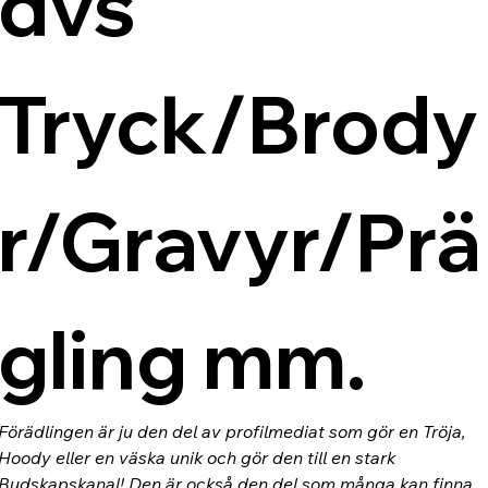
dvs 
Tryck/Brody
r/Gravyr/Prä
gling mm.
Förädlingen är ju den del av profilmediat som gör en Tröja, 
Hoody eller en väska unik och gör den till en stark 
Budskapskanal! Den är också den del som många kan finna 