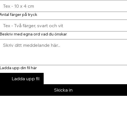
Antal färger på tryck
Beskriv med egna ord vad du önskar
Ladda upp din fil här
Ladda upp fil
Skicka in