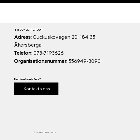
4-H CONCEPT GROUP
Adress:
Guckuskovägen 20, 184 35
Åkersberga
Telefon:
073-7193626
Organisationsnummer:
556949-3090
Har du några frågor?
Kontakta oss
© 2026 4-H CONCEPT GROUP