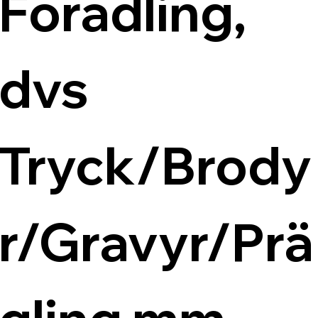
Förädling, 
dvs 
Tryck/Brody
r/Gravyr/Prä