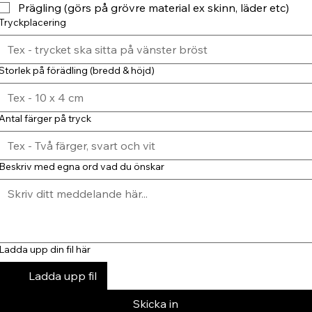
Prägling (görs på grövre material ex skinn, läder etc)
Tryckplacering
Storlek på förädling (bredd & höjd)
Antal färger på tryck
Beskriv med egna ord vad du önskar
Ladda upp din fil här
Ladda upp fil
Skicka in