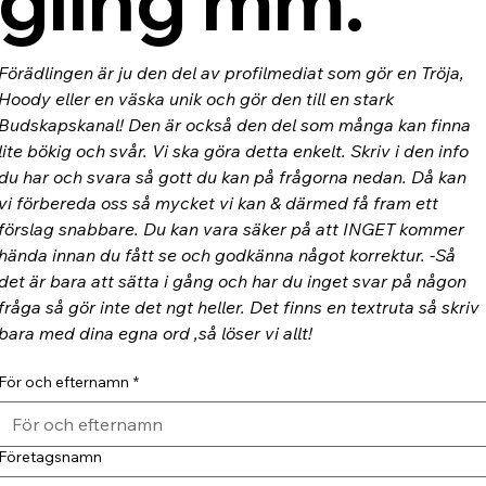
gling mm.
Förädlingen är ju den del av profilmediat som gör en Tröja, 
Hoody eller en väska unik och gör den till en stark 
Budskapskanal! Den är också den del som många kan finna 
lite bökig och svår. Vi ska göra detta enkelt. Skriv i den info 
du har och svara så gott du kan på frågorna nedan. Då kan 
vi förbereda oss så mycket vi kan & därmed få fram ett 
förslag snabbare. Du kan vara säker på att INGET kommer 
hända innan du fått se och godkänna något korrektur. -Så 
det är bara att sätta i gång och har du inget svar på någon 
fråga så gör inte det ngt heller. Det finns en textruta så skriv 
bara med dina egna ord ,så löser vi allt!
För och efternamn
*
Företagsnamn